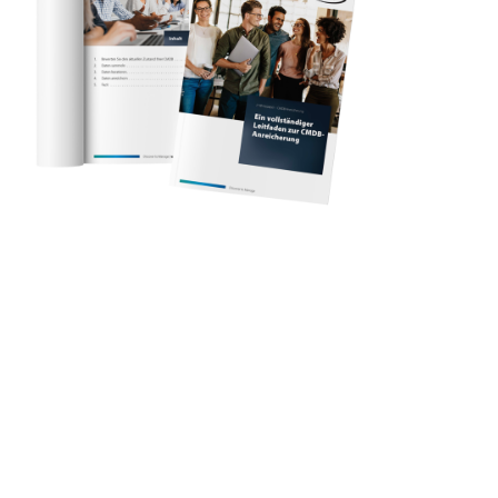
// Whitepaper
Ein vollständiger Leitfaden zur CMDB-
Anreicherung
In diesem Whitepaper erfahren Sie, wie Sie Ihren
Datenbestand anreichern und Ihre CMDB gesund
und sauber halten können:
Minimieren Sie das Risiko der Compliance
Erhöhen Sie Ihre Geschäftsproduktivität