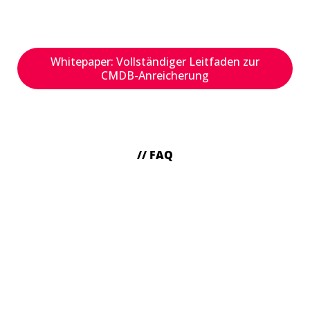
Sparen Sie wertvolle Zeit sowie Ressourcen
Schützen Sie sich vor Cyberangriffen
Whitepaper: Vollständiger Leitfaden zur
CMDB-Anreicherung
// FAQ
Häufig gestellte Fragen zu den
SAM AI