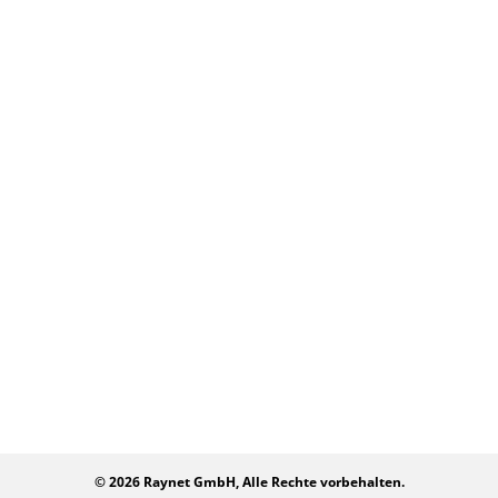
etwas Großem,
über unser
Wirf einen Blick
erlebe den
Headquarter in
hinter die
Unterschied und
Paderborn sowie
Kulissen von
verwirkliche
unsere
Raynet und
Deine
nationalen und
erfahre, wer der
persönlichen
internationalen
richtige
Ziele.
Niederlassungen.
Ansprechpartner
für Dein Anliegen
Jetzt
Hier findest
ist.
durchstarten
Du uns
Kontaktiere
uns
© 2026 Raynet GmbH, Alle Rechte vorbehalten.