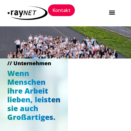
Kontakt
Software Packaging 
Trainings und 
// Unternehmen
Wenn
Menschen
ihre Arbeit
lieben, leisten
sie auch
Großartiges.