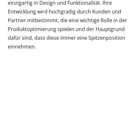
einzigartig in Design und Funktionalität. Ihre
Entwicklung wird hochgradig durch Kunden und
Partner mitbestimmt, die eine wichtige Rolle in der
Produktoptimierung spielen und der Hauptgrund
dafür sind, dass diese immer eine Spitzenposition
einnehmen.
Mehr entdecken.
Dein Job
Unsere
Unser
bei Raynet
Standorte
Managem
ent
Werde Teil von
Erfahre mehr