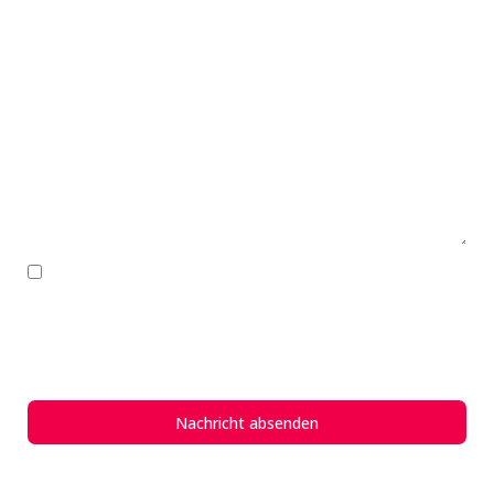
Hiermit stimme ich der
Datenschutzerklärung
, der
vertraulichen Weiterverarbeitung meiner Daten und einer
Kontaktaufnahme zu weiteren, auf meine Interessen
zugeschnittenen Themen zu.
Nachricht absenden