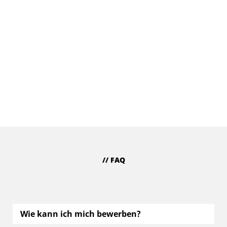
Know-how & Weiterbildung
Wir legen viel Wert auf Deine fachliche Weiterbildung
und unterstützen Dich in jeder Hinsicht.
// FAQ
Häufig gestellte Fragen zur Bewerbung
bei Raynet
Wie kann ich mich bewerben?