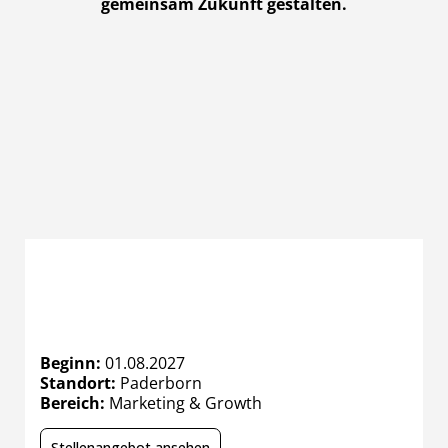
gemeinsam Zukunft gestalten.
Kaufleute (m/w/x) für
Marketingkommunikation
Beginn:
01.08.2027
B
Standort:
Paderborn
S
Bereich:
Marketing & Growth
B
Stellenangebot ansehen