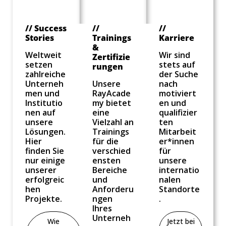
// Success
//
//
Stories
Trainings
Karriere
&
Weltweit
Wir sind
Zertifizie
setzen
stets auf
rungen
zahlreiche
der Suche
Unterneh
Unsere
nach
men und
RayAcade
motiviert
Institutio
my bietet
en und
nen auf
eine
qualifizier
unsere
Vielzahl an
ten
Lösungen.
Trainings
Mitarbeit
Hier
für die
er*innen
finden Sie
verschied
für
nur einige
ensten
unsere
unserer
Bereiche
internatio
erfolgreic
und
nalen
hen
Anforderu
Standorte
Projekte.
ngen
.
Ihres
Unterneh
Wie
Jetzt bei