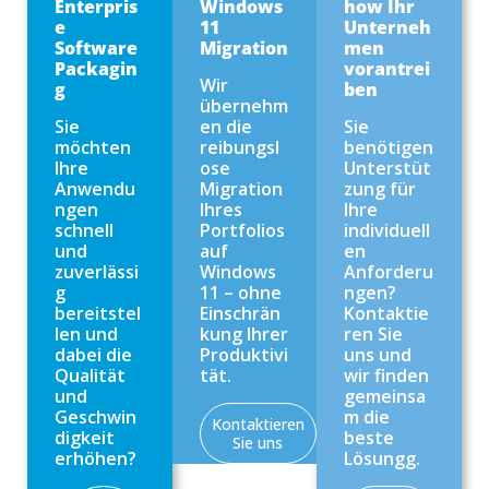
Enterpris
Windows
how Ihr
e
11
Unterneh
Software
Migration
men
Packagin
vorantrei
Wir
g
ben
übernehm
Sie
en die
Sie
möchten
reibungsl
benötigen
Ihre
ose
Unterstüt
Anwendu
Migration
zung für
ngen
Ihres
Ihre
schnell
Portfolios
individuell
und
auf
en
zuverlässi
Windows
Anforderu
g
11 – ohne
ngen?
bereitstel
Einschrän
Kontaktie
len und
kung Ihrer
ren Sie
dabei die
Produktivi
uns und
Qualität
tät.
wir finden
und
gemeinsa
Geschwin
m die
Kontaktieren
digkeit
beste
Sie uns
erhöhen?
Lösungg.