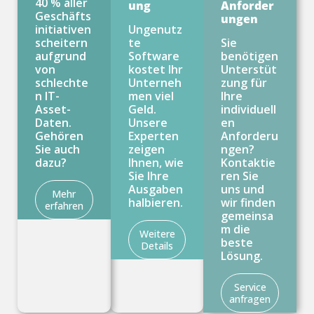
40 % aller
ung
Anforder
Geschäfts
ungen
initiativen
Ungenutz
scheitern
te
Sie
aufgrund
Software
benötigen
von
kostet Ihr
Unterstüt
schlechte
Unterneh
zung für
n IT-
men viel
Ihre
Asset-
Geld.
individuell
Daten.
Unsere
en
Gehören
Experten
Anforderu
Sie auch
zeigen
ngen?
dazu?
Ihnen, wie
Kontaktie
Sie Ihre
ren Sie
Ausgaben
uns und
Mehr
halbieren.
wir finden
erfahren
gemeinsa
m die
Weitere
beste
Details
Lösung.
Service
anfragen