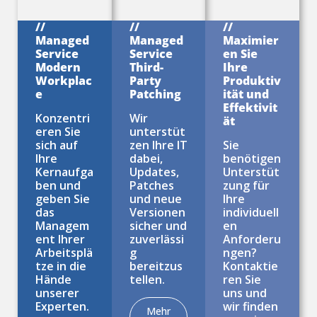
//
//
//
Managed
Managed
Maximier
Service
Service
en Sie
Modern
Third-
Ihre
Workplac
Party
Produktiv
e
Patching
ität und
Effektivit
Konzentri
Wir
ät
eren Sie
unterstüt
sich auf
zen Ihre IT
Sie
Ihre
dabei,
benötigen
Kernaufga
Updates,
Unterstüt
ben und
Patches
zung für
geben Sie
und neue
Ihre
das
Versionen
individuell
Managem
sicher und
en
ent Ihrer
zuverlässi
Anforderu
Arbeitsplä
g
ngen?
tze in die
bereitzus
Kontaktie
Hände
tellen.
ren Sie
unserer
uns und
Experten.
wir finden
Mehr