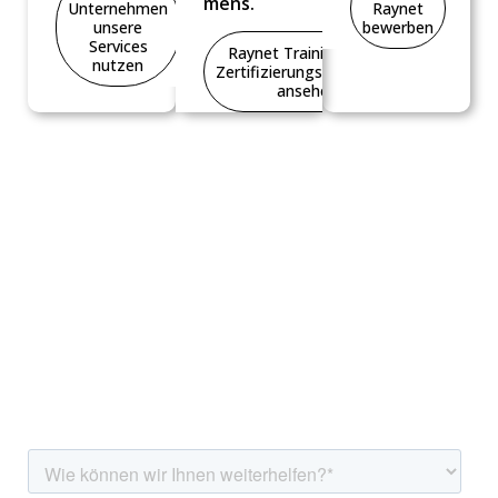
mens.
Unternehmen
Raynet
unsere
bewerben
Services
Raynet Trainings- und
nutzen
Zertifizierungsprogramm
ansehen
Wir helfen Ihnen gerne!
Sie interessieren sich für unsere Lösungen,
benötigen weitere Informationen oder haben
Fragen? Wir unterstützen Sie bei Ihrem Anliegen –
kontaktieren Sie uns noch heute.