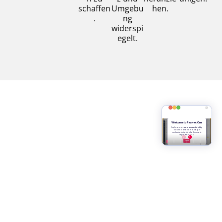
schaffen
Umgebu
hen.
.
ng
widerspi
egelt.
//
Viele
Continu
Plattform-
Unternehme
ous
tour
n sehen sich
Threat
mit
Exposur
Tausenden
e
von Findings
Manage
aus
ment
Schwachstell
mit