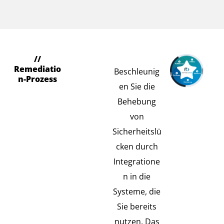
//
Koordination von
Remediatio
Beschleunig
Abhilfemaßnahmen
n-Prozess
en Sie die
in Ihrer
Behebung
bestehenden
von
Infrastruktur
Sicherheitslü
cken durch
Integratione
n in die
Systeme, die
Sie bereits
nutzen. Das