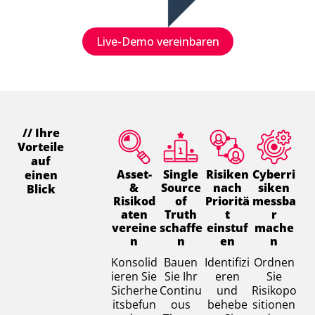
Live-Demo vereinbaren
// Ihre
Stärken Sie
Vorteile
Ihre
auf
Asset-
Single
Risiken
Cyberri
einen
Continuous
&
Source
nach
siken
Blick
Risikod
of
Prioritä
messba
Threat
aten
Truth
t
r
Exposure
vereine
schaffe
einstuf
mache
n
n
en
n
Management-
Konsolid
Bauen
Identifizi
Ordnen
Strategie
ieren Sie
Sie Ihr
eren
Sie
Sicherhe
Continu
und
Risikopo
itsbefun
ous
behebe
sitionen