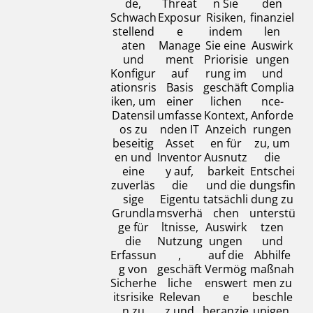
de,
Threat
n Sie
den
Schwach
Exposur
Risiken,
finanziel
stellend
e
indem
len
aten
Manage
Sie eine
Auswirk
und
ment
Priorisie
ungen
Konfigur
auf
rung im
und
ationsris
Basis
geschäft
Complia
iken, um
einer
lichen
nce-
Datensil
umfasse
Kontext,
Anforde
os zu
nden IT
Anzeich
rungen
beseitig
Asset
en für
zu, um
en und
Inventor
Ausnutz
die
eine
y auf,
barkeit
Entschei
zuverläs
die
und die
dungsfin
sige
Eigentu
tatsächli
dung zu
Grundla
msverhä
chen
unterstü
ge für
ltnisse,
Auswirk
tzen
die
Nutzung
ungen
und
Erfassun
,
auf die
Abhilfe
g von
geschäft
Vermög
maßnah
Sicherhe
liche
enswert
men zu
itsrisike
Relevan
e
beschle
n zu
z und
heranzie
unigen.