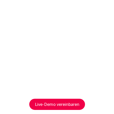
richtigen
Maßnahmen
priorisiert
und
Handlungen
über Ihre
gesamte
Tool-
Landschaft
hinweg
vorantreibt.
Live-Demo vereinbaren