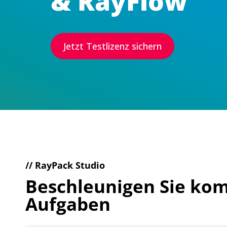
& RayFlow
Jetzt Testlizenz sichern
// RayPack Studio
Beschleunigen Sie kom
Aufgaben