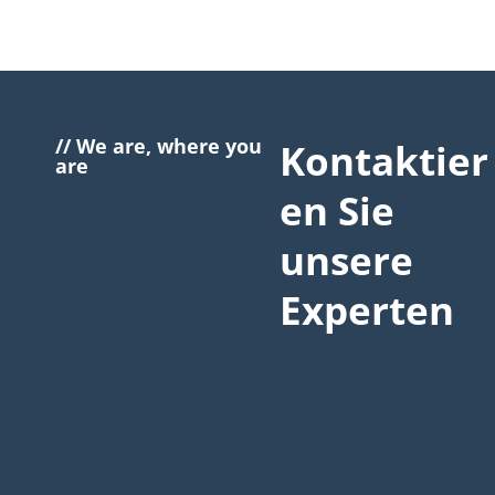
// We are, where you
Kontaktier
are
en Sie
unsere
Experten