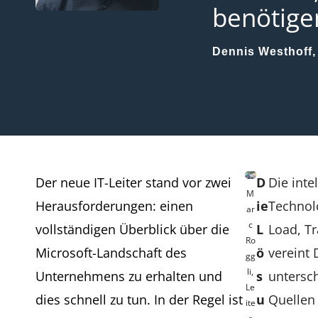
benötige
Dennis Westhoff, 
Der neue IT-Leiter stand vor zwei
D
Die inte
M
Herausforderungen: einen
ie
Technolo
ar
c
vollständigen Überblick über die
L
Load, T
Ro
Microsoft-Landschaft des
ö
vereint 
gg
li,
Unternehmens zu erhalten und
s
untersch
Le
dies schnell zu tun. In der Regel ist
u
Quellen 
ite