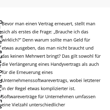
D
Bevor man einen Vertrag erneuert, stellt man
i
e
sich als erstes die Frage: „Brauche ich das
H
wirklich?” Denn warum sollte man Geld für
e
r
etwas ausgeben, das man nicht braucht und
a
u
das keinen Mehrwert bringt? Das gilt sowohl für
s
die Verlängerung eines Handyvertrags als auch
f
o
für die Erneuerung eines
r
Unternehmenssoftwarevertrags, wobei letzterer
d
e
in der Regel etwas komplizierter ist.
r
u
Softwareverträge für Unternehmen umfassen
n
eine Vielzahl unterschiedlicher
g