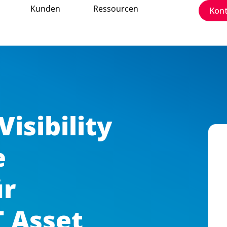
Kunden
Ressourcen
Kon
isibility
e
ür
T Asset