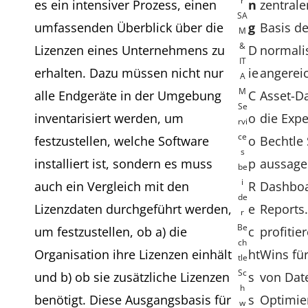
r
es ein intensiver Prozess, einen
n
zentrale
SA
umfassenden Überblick über die
g
Basis de
M
&
Lizenzen eines Unternehmens zu
D
normali
IT
erhalten. Dazu müssen nicht nur
ie
angereic
A
M
alle Endgeräte in der Umgebung
C
Asset-Da
Se
inventarisiert werden, um
o
die Expe
rvi
ce
festzustellen, welche Software
o
Bechtle
s
installiert ist, sondern es muss
p
aussage
be
i
auch ein Vergleich mit den
R
Dashboa
de
Lizenzdaten durchgeführt werden,
e
Reports
r
Be
um festzustellen, ob a) die
c
profitie
ch
Organisation ihre Lizenzen einhält
ht
Wins fü
tle
Sc
und b) ob sie zusätzliche Lizenzen
s
von Dat
h
benötigt. Diese Ausgangsbasis für
s
Optimie
w