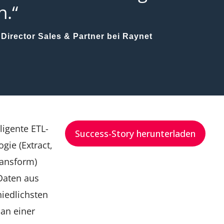
n.“
Director Sales & Partner bei Raynet
lligente ETL-
Success-Story herunterladen
gie (Extract,
ransform)
Daten aus
iedlichsten
an einer