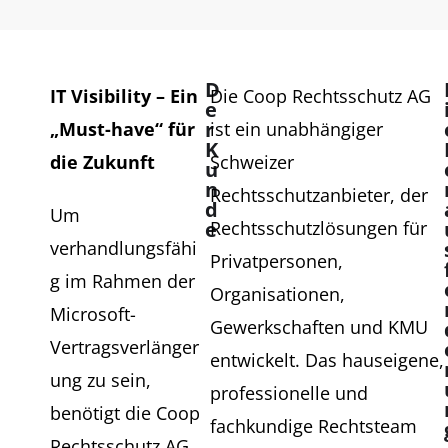
D
IT Visibility – Ein
Die Coop Rechtsschutz AG
e
r
„Must-have“ für
ist ein unabhängiger
K
die Zukunft
Schweizer
u
n
Rechtsschutzanbieter, der
d
Um
e
Rechtsschutzlösungen für
verhandlungsfähi
Privatpersonen,
g im Rahmen der
Organisationen,
Microsoft-
Gewerkschaften und KMU
Vertragsverlänger
entwickelt. Das hauseigene,
ung zu sein,
professionelle und
benötigt die Coop
fachkundige Rechtsteam
Rechtsschutz AG