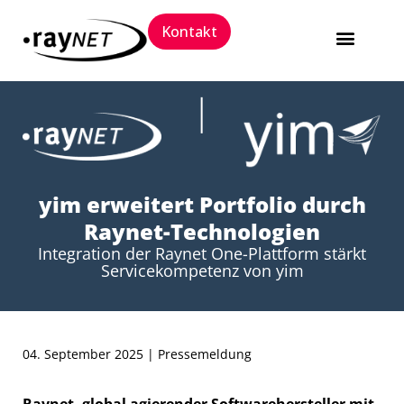
Kontakt
Software Packaging 
Trainings und 
yim erweitert Portfolio durch
Raynet-Technologien
Integration der Raynet One-Plattform stärkt
Servicekompetenz von yim
04. September 2025 | Pressemeldung
Raynet, global agierender Softwarehersteller mit