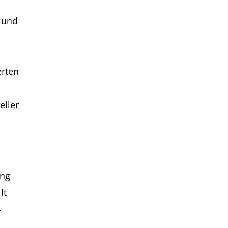
n und
erten
eller
ung
lt
-