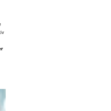
e
iv
er