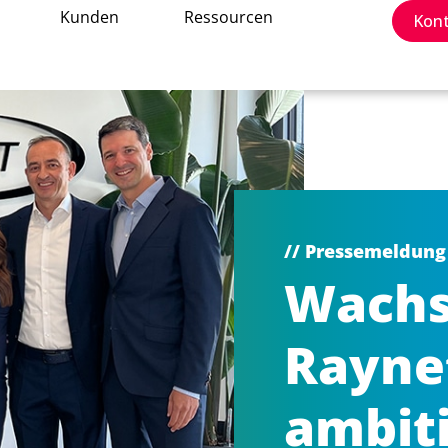
Kunden
Ressourcen
Kon
// Pressemeldung
Wachs
Raynet
ambiti