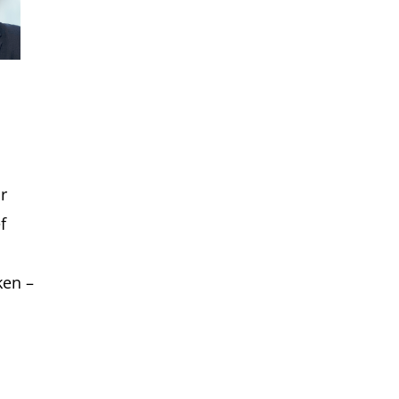
r
f
ken –