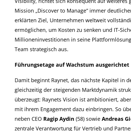
Visibility, richtet sich konsequent auf weitere
Mission „Discover to Manage“ immer deutlicher
erklärten Ziel, Unternehmen weltweit vollständ
ermöglichen, um Kosten zu senken und IT-Sicher
Millioneninvestitionen in seine Plattformlösu
Team strategisch aus.
Führungsetage auf Wachstum ausgerichtet
Damit beginnt Raynet, das nächste Kapitel in d
gleichzeitig der steigenden Marktdynamik stru
überzeugt: Raynets Vision ist ambitioniert, abe
mit ihrem Engagement dazu einbringen. So übe
neben CEO
Ragip Aydin
(58) sowie
Andreas G
zentrale Verantwortung für Vertrieb und Partner