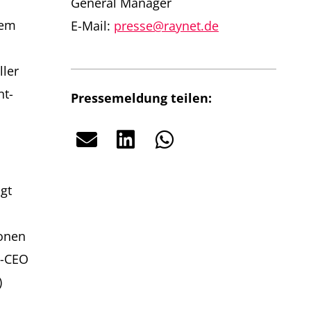
General Manager
dem
E-Mail:
presse@raynet.de
ller
nt-
Pressemeldung teilen:
gt
sonen
o-CEO
)