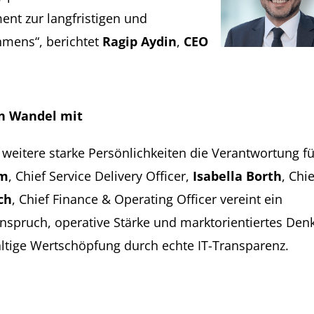
ent zur langfristigen und
hmens“, berichtet
Ragip Aydin
,
CEO
den Wandel mit
eitere starke Persönlichkeiten die Verantwortung fü
üm
, Chief Service Delivery Officer,
Isabella Borth
, Chie
ch
, Chief Finance & Operating Officer vereint ein
pruch, operative Stärke und marktorientiertes Den
tige Wertschöpfung durch echte IT-Transparenz.