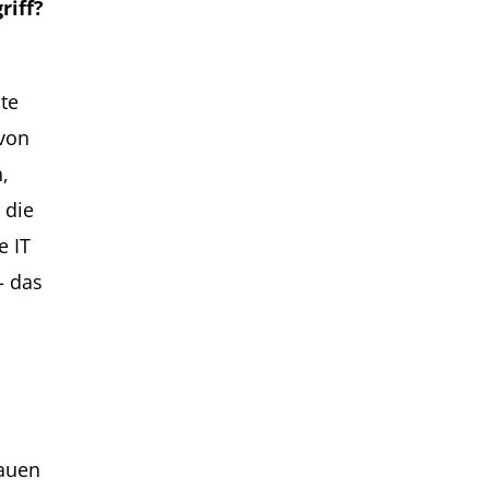
riff?
äte
 von
,
 die
e IT
– das
rauen