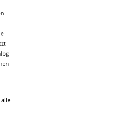
en
ie
zt
alog
onen
 alle