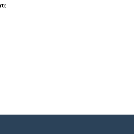
rte
u