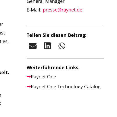
General Manager
E-Mail:
presse@raynet.de
er
ist
Teilen Sie diesen Beitrag:
t es,
Weiterführende Links:
elt.
Raynet One
Raynet One Technology Catalog
h
8