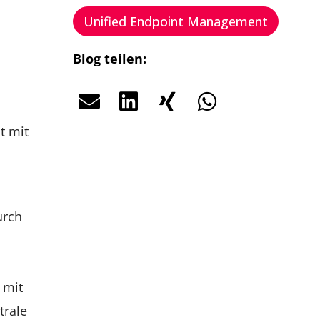
Unified Endpoint Management
Blog teilen:
men
t mit
urch
 mit
trale