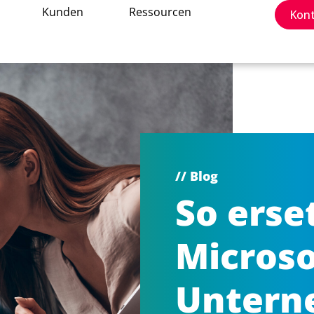
Kunden
Ressourcen
Kon
// Blog
So erse
Microso
Untern