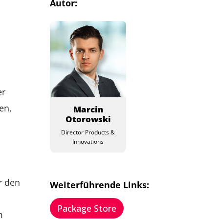
Autor:
er
en,
Marcin
Otorowski
Director Products &
Innovations
r den
Weiterführende Links:
Package Store
m