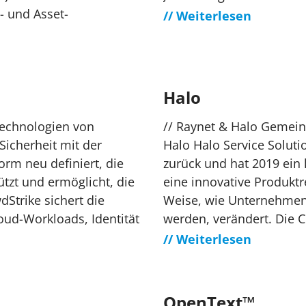
- und Asset-
// Weiterlesen
Halo
Technologien von
// Raynet & Halo Gemei
Sicherheit mit der
Halo Halo Service Soluti
form neu definiert, die
zurück und hat 2019 ein
tzt und ermöglicht, die
eine innovative Produktr
trike sichert die
Weise, wie Unternehmens
oud-Workloads, Identität
werden, verändert. Die 
// Weiterlesen
OpenText™