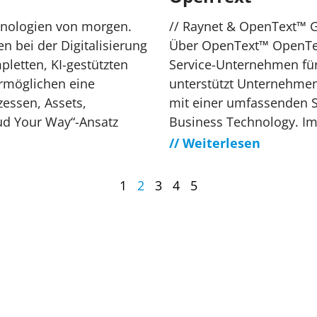
hnologien von morgen.
// Raynet & OpenText™ 
n bei der Digitalisierung
Über OpenText™ OpenText
pletten, KI-gestützten
Service-Unternehmen fü
rmöglichen eine
unterstützt Unternehmen
zessen, Assets,
mit einer umfassenden S
ud Your Way“-Ansatz
Business Technology. Im 
// Weiterlesen
1
2
3
4
5